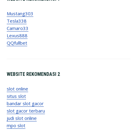
Mustang303
Tesla338
Camaro33
Lexus888
QQfullbet
WEBSITE REKOMENDASI 2
slot online
situs slot
bandar slot gacor
slot gacor terbaru
judi slot online
mpo slot