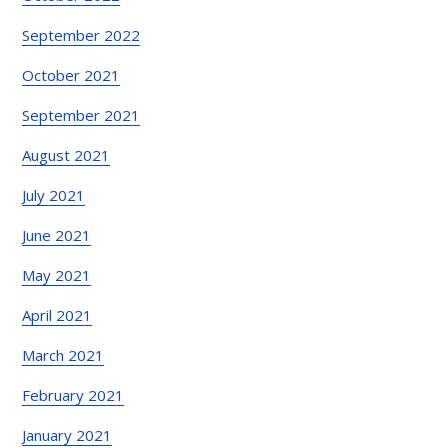
September 2022
October 2021
September 2021
August 2021
July 2021
June 2021
May 2021
April 2021
March 2021
February 2021
January 2021