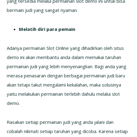
yang tersedia melalui permainan slot demo ini untuk bisa
bermain judi yang sangat nyaman.
Melatih diri para pemain
Adanya permainan Slot Online yang dihadirkan oleh situs
demo ini akan membantu anda dalam memakai taruhan
permainan judi yang lebih menyenangkan. Bagi anda yang
merasa penasaran dengan berbagai permainan judi baru
akan tetapi takut mengalami kekalahan, maka solusinya
yaitu melakukan permainan terlebih dahulu melalui slot
demo.
Rasakan setiap permainan judi yang anda jalani dan
cobalah nikmati setiap taruhan yang dicoba. Karena setiap