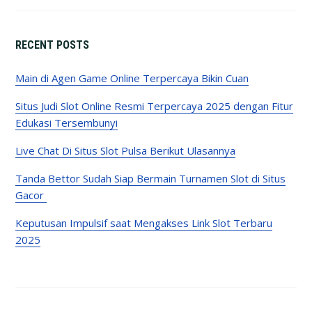
RECENT POSTS
Main di Agen Game Online Terpercaya Bikin Cuan
Situs Judi Slot Online Resmi Terpercaya 2025 dengan Fitur
Edukasi Tersembunyi
Live Chat Di Situs Slot Pulsa Berikut Ulasannya
Tanda Bettor Sudah Siap Bermain Turnamen Slot di Situs
Gacor
Keputusan Impulsif saat Mengakses Link Slot Terbaru
2025