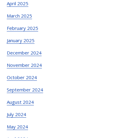
April 2025
March 2025
February 2025
January 2025
December 2024
November 2024
October 2024
September 2024
August 2024
July 2024
May 2024