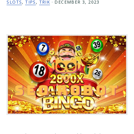
SLOTS
,
TIPS
,
TRIK
·
DECEMBER 3, 2023