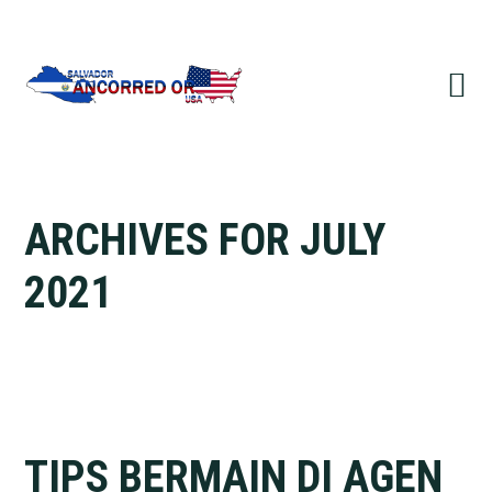
Skip
Skip
Skip
to
to
to
primary
main
primary
navigation
content
sidebar
ARCHIVES FOR JULY
2021
TIPS BERMAIN DI AGEN