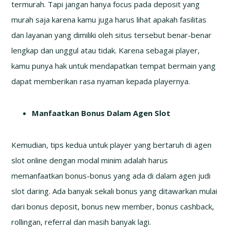
termurah. Tapi jangan hanya focus pada deposit yang
murah saja karena kamu juga harus lihat apakah fasilitas
dan layanan yang dimiliki oleh situs tersebut benar-benar
lengkap dan unggul atau tidak. Karena sebagai player,
kamu punya hak untuk mendapatkan tempat bermain yang
dapat memberikan rasa nyaman kepada playernya.
Manfaatkan Bonus Dalam Agen Slot
Kemudian, tips kedua untuk player yang bertaruh di agen
slot online dengan modal minim adalah harus
memanfaatkan bonus-bonus yang ada di dalam agen judi
slot daring. Ada banyak sekali bonus yang ditawarkan mulai
dari bonus deposit, bonus new member, bonus cashback,
rollingan, referral dan masih banyak lagi.