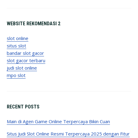
WEBSITE REKOMENDASI 2
slot online
situs slot
bandar slot gacor
slot gacor terbaru
judi slot online
mpo slot
RECENT POSTS
Main di Agen Game Online Terpercaya Bikin Cuan
Situs Judi Slot Online Resmi Terpercaya 2025 dengan Fitur