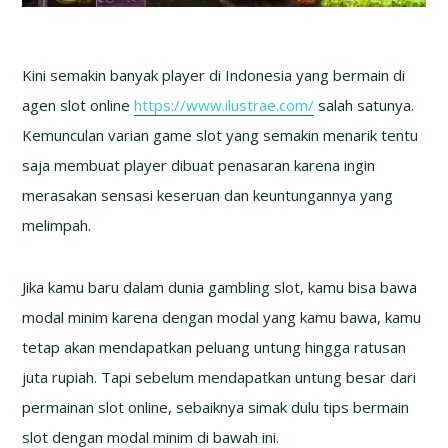
Kini semakin banyak player di Indonesia yang bermain di
agen slot online
https://www.ilustrae.com/
salah satunya.
Kemunculan varian game slot yang semakin menarik tentu
saja membuat player dibuat penasaran karena ingin
merasakan sensasi keseruan dan keuntungannya yang
melimpah.
Jika kamu baru dalam dunia gambling slot, kamu bisa bawa
modal minim karena dengan modal yang kamu bawa, kamu
tetap akan mendapatkan peluang untung hingga ratusan
juta rupiah. Tapi sebelum mendapatkan untung besar dari
permainan slot online, sebaiknya simak dulu tips bermain
slot dengan modal minim di bawah ini.