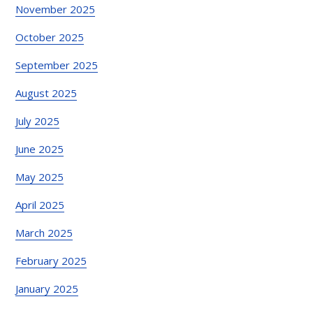
November 2025
October 2025
September 2025
August 2025
July 2025
June 2025
May 2025
April 2025
March 2025
February 2025
January 2025