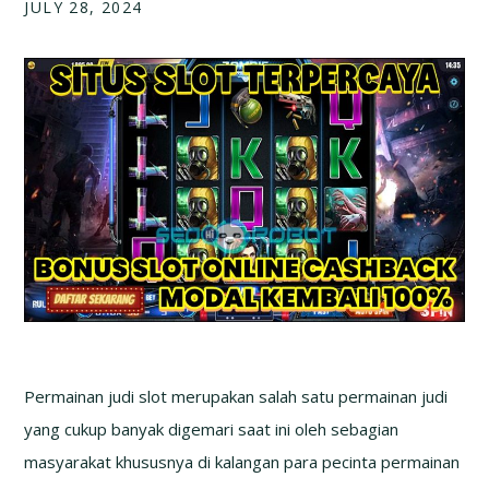
JULY 28, 2024
Permainan judi slot merupakan salah satu permainan judi
yang cukup banyak digemari saat ini oleh sebagian
masyarakat khususnya di kalangan para pecinta permainan