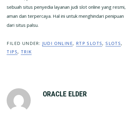
sebuah situs penyedia layanan judi slot online yang resmi,
aman dan terpercaya. Hal ini untuk menghindari penipuan
dari situs palsu.
FILED UNDER:
JUDI ONLINE
,
RTP SLOTS
,
SLOTS
,
TIPS
,
TRIK
ORACLE ELDER