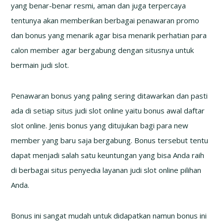
yang benar-benar resmi, aman dan juga terpercaya
tentunya akan memberikan berbagai penawaran promo
dan bonus yang menarik agar bisa menarik perhatian para
calon member agar bergabung dengan situsnya untuk
bermain judi slot.
Penawaran bonus yang paling sering ditawarkan dan pasti
ada di setiap situs judi slot online yaitu bonus awal daftar
slot online. Jenis bonus yang ditujukan bagi para new
member yang baru saja bergabung. Bonus tersebut tentu
dapat menjadi salah satu keuntungan yang bisa Anda raih
di berbagai situs penyedia layanan judi slot online pilihan
Anda.
Bonus ini sangat mudah untuk didapatkan namun bonus ini