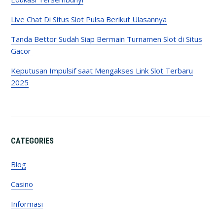
Live Chat Di Situs Slot Pulsa Berikut Ulasannya
Tanda Bettor Sudah Siap Bermain Turnamen Slot di Situs
Gacor
Keputusan Impulsif saat Mengakses Link Slot Terbaru
2025
CATEGORIES
Blog
Casino
Informasi