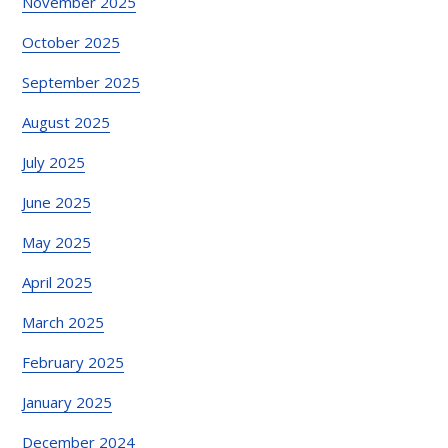
November 2025
October 2025
September 2025
August 2025
July 2025
June 2025
May 2025
April 2025
March 2025
February 2025
January 2025
December 2024