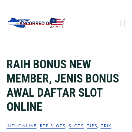
Skip
Skip
Skip
to
to
to
primary
main
primary
navigation
content
sidebar
RAIH BONUS NEW
MEMBER, JENIS BONUS
AWAL DAFTAR SLOT
ONLINE
JUDI ONLINE
,
RTP SLOTS
,
SLOTS
,
TIPS
,
TRIK
·