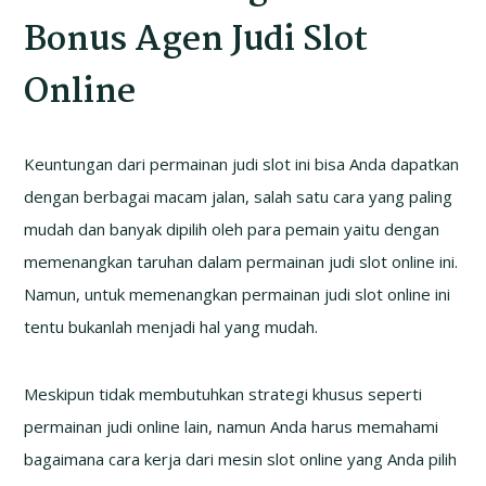
Bonus Agen Judi Slot
Online
Keuntungan dari permainan judi slot ini bisa Anda dapatkan
dengan berbagai macam jalan, salah satu cara yang paling
mudah dan banyak dipilih oleh para pemain yaitu dengan
memenangkan taruhan dalam permainan judi slot online ini.
Namun, untuk memenangkan permainan judi slot online ini
tentu bukanlah menjadi hal yang mudah.
Meskipun tidak membutuhkan strategi khusus seperti
permainan judi online lain, namun Anda harus memahami
bagaimana cara kerja dari mesin slot online yang Anda pilih