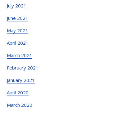
July 2021
June 2021
May 2021
April 2021
March 2021
February 2021
January 2021
April 2020
March 2020