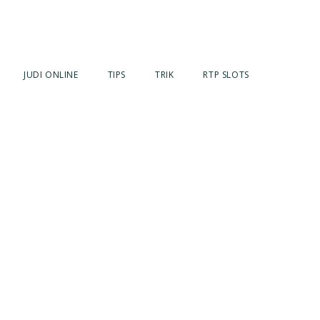
JUDI ONLINE
TIPS
TRIK
RTP SLOTS