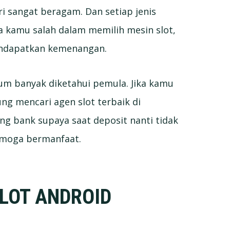
ri sangat beragam. Dan setiap jenis
ka kamu salah dalam memilih mesin slot,
endapatkan kemenangan.
elum banyak diketahui pemula. Jika kamu
g mencari agen slot terbaik di
ing bank supaya saat deposit nanti tidak
emoga bermanfaat.
LOT ANDROID