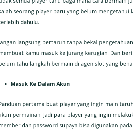
tidak semua player tahu bagaimana cara bermain jud
salah seorang player baru yang belum mengetahui 
terlebih dahulu.
Jangan langsung bertaruh tanpa bekal pengetahuan 
membuat kamu masuk ke jurang kerugian. Dan beri
belum tahu langkah bermain di agen slot yang bena
Masuk Ke Dalam Akun
Panduan pertama buat player yang ingin main taruh
akun permainan. Jadi para player yang ingin melakuk
member dan password supaya bisa digunakan pada 