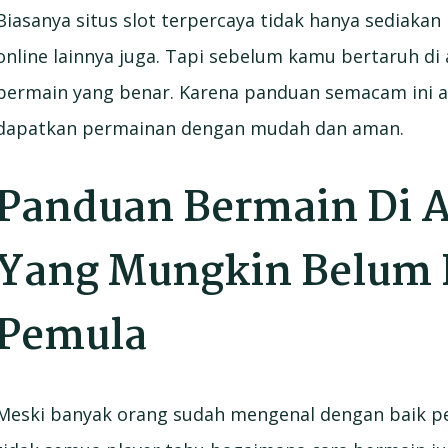
Biasanya situs slot terpercaya tidak hanya sediakan
online lainnya juga. Tapi sebelum kamu bertaruh di 
bermain yang benar. Karena panduan semacam ini
dapatkan permainan dengan mudah dan aman.
Panduan Bermain Di A
Yang Mungkin Belum 
Pemula
Meski banyak orang sudah mengenal dengan baik per