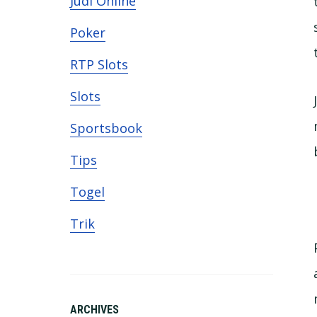
Judi Online
Poker
RTP Slots
Slots
Sportsbook
Tips
Togel
Trik
ARCHIVES