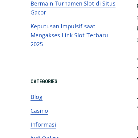
Bermain Turnamen Slot di Situs
Gacor
Keputusan Impulsif saat
Mengakses Link Slot Terbaru
2025
CATEGORIES
Blog
Casino
Informasi