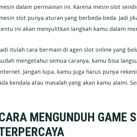
mesin dalam permainan ini. Karena mesin slot sendi
mesin slot punya aturan yang berbeda-beda. Jadi ji
tentu ini akan menyulitkan langkah kamu dalam m
Jadi itulah cara bermain di agen slot online yang b
sudah mengetahui semua caranya, kamu bisa langsun
internet. Jangan lupa, kamu juga harus punya reken
ada kendala atau masalah yang akan kamu alami. S
CARA MENGUNDUH GAME S
TERPERCAYA