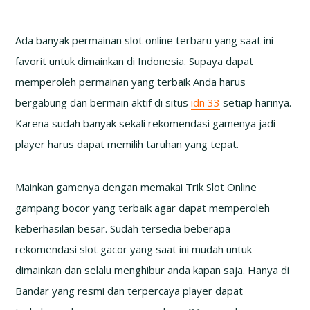
Ada banyak permainan slot online terbaru yang saat ini
favorit untuk dimainkan di Indonesia. Supaya dapat
memperoleh permainan yang terbaik Anda harus
bergabung dan bermain aktif di situs
idn 33
setiap harinya.
Karena sudah banyak sekali rekomendasi gamenya jadi
player harus dapat memilih taruhan yang tepat.
Mainkan gamenya dengan memakai Trik Slot Online
gampang bocor yang terbaik agar dapat memperoleh
keberhasilan besar. Sudah tersedia beberapa
rekomendasi slot gacor yang saat ini mudah untuk
dimainkan dan selalu menghibur anda kapan saja. Hanya di
Bandar yang resmi dan terpercaya player dapat