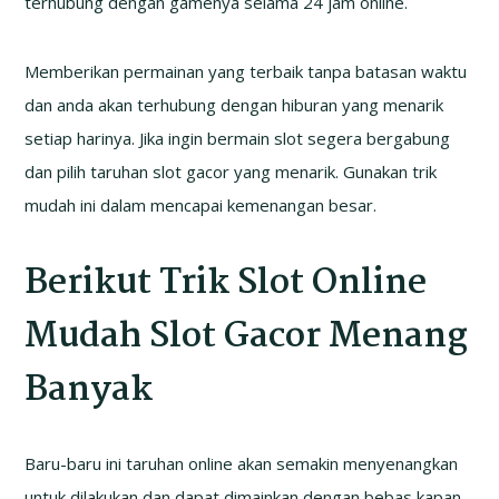
terhubung dengan gamenya selama 24 jam online.
Memberikan permainan yang terbaik tanpa batasan waktu
dan anda akan terhubung dengan hiburan yang menarik
setiap harinya. Jika ingin bermain slot segera bergabung
dan pilih taruhan slot gacor yang menarik. Gunakan trik
mudah ini dalam mencapai kemenangan besar.
Berikut Trik Slot Online
Mudah Slot Gacor Menang
Banyak
Baru-baru ini taruhan online akan semakin menyenangkan
untuk dilakukan dan dapat dimainkan dengan bebas kapan