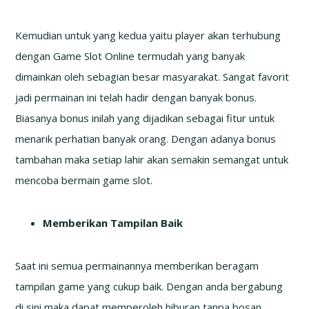
Kemudian untuk yang kedua yaitu player akan terhubung
dengan Game Slot Online termudah yang banyak
dimainkan oleh sebagian besar masyarakat. Sangat favorit
jadi permainan ini telah hadir dengan banyak bonus.
Biasanya bonus inilah yang dijadikan sebagai fitur untuk
menarik perhatian banyak orang. Dengan adanya bonus
tambahan maka setiap lahir akan semakin semangat untuk
mencoba bermain game slot.
Memberikan Tampilan Baik
Saat ini semua permainannya memberikan beragam
tampilan game yang cukup baik. Dengan anda bergabung
di sini maka dapat memperoleh hiburan tanpa bosan.