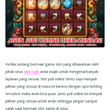
Ketika sedang bermain game slot yang ditawarkan oleh
pihak situs
slot cuan
anda wajib untuk mengenal banyak
layanan yang sesuai. Slot judi online tentu saja menjadi
pilihan yang sesuai di masa ini karena dengan opsi betting
tersebut maka anda bisa puas.
Jenis judi online ini menjadi
pilihan yang sesuai untuk anda sehingga jangan sampai
salah saat bermain slot game di situs.