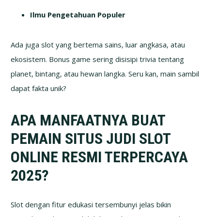
Ilmu Pengetahuan Populer
Ada juga slot yang bertema sains, luar angkasa, atau
ekosistem. Bonus game sering disisipi trivia tentang
planet, bintang, atau hewan langka. Seru kan, main sambil
dapat fakta unik?
APA MANFAATNYA BUAT
PEMAIN SITUS JUDI SLOT
ONLINE RESMI TERPERCAYA
2025?
Slot dengan fitur edukasi tersembunyi jelas bikin