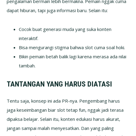
pengalaman bermain lebih bermakna. Pemain nggak cuma
dapat hiburan, tapi juga informasi baru. Selain itu:
Cocok buat generasi muda yang suka konten
interaktif.
Bisa mengurangi stigma bahwa slot cuma soal hoki.
Bikin pemain betah balik lagi karena merasa ada nilai
tambah.
TANTANGAN YANG HARUS DIATASI
Tentu saja, konsep ini ada PR-nya. Pengembang harus
jaga keseimbangan biar slot tetap fun, nggak jadi terasa
dipaksa belajar. Selain itu, konten edukasi harus akurat,
jangan sampai malah menyesatkan. Dan yang paling