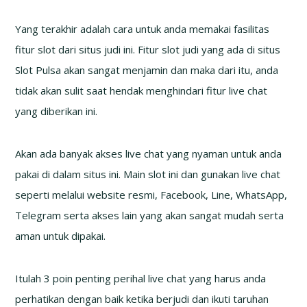
Yang terakhir adalah cara untuk anda memakai fasilitas
fitur slot dari situs judi ini. Fitur slot judi yang ada di situs
Slot Pulsa akan sangat menjamin dan maka dari itu, anda
tidak akan sulit saat hendak menghindari fitur live chat
yang diberikan ini.
Akan ada banyak akses live chat yang nyaman untuk anda
pakai di dalam situs ini. Main slot ini dan gunakan live chat
seperti melalui website resmi, Facebook, Line, WhatsApp,
Telegram serta akses lain yang akan sangat mudah serta
aman untuk dipakai.
Itulah 3 poin penting perihal live chat yang harus anda
perhatikan dengan baik ketika berjudi dan ikuti taruhan