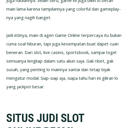
juga hadiahnya. Selain seru, game ini juga bikin lo betah
main lama karena tampilannya yang colorful dan gameplay-
nya yang nagih banget.
Jadi intinya, main di agen Game Online terpercaya itu bukan
cuma soal hiburan, tapi juga kesempatan buat dapet cuan
beneran. Dari slot, live casino, sportsbook, sampai togel
semuanya lengkap dalam satu akun saja. Gak ribet, gak
susah, yang penting lo mainnya santai dan tetap bijak
mengatur modal. Siap-siap aja, siapa tahu hari ini giliran lo
yang jackpot besar.
SITUS JUDI SLOT