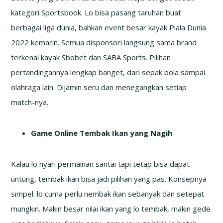
kategori Sportsbook. Lo bisa pasang taruhan buat
berbagai liga dunia, bahkan event besar kayak Piala Dunia
2022 kemarin. Semua disponsori langsung sama brand
terkenal kayak Sbobet dan SABA Sports. Pilihan
pertandingannya lengkap banget, dari sepak bola sampai
olahraga lain. Dijamin seru dan menegangkan setiap
match-nya.
Game Online Tembak Ikan yang Nagih
Kalau lo nyari permainan santai tapi tetap bisa dapat
untung, tembak ikan bisa jadi pilihan yang pas. Konsepnya
simpel: lo cuma perlu nembak ikan sebanyak dan setepat
mungkin. Makin besar nilai ikan yang lo tembak, makin gede