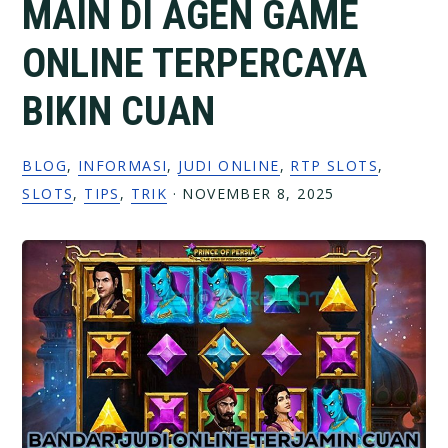
MAIN DI AGEN GAME
ONLINE TERPERCAYA
BIKIN CUAN
BLOG
,
INFORMASI
,
JUDI ONLINE
,
RTP SLOTS
,
SLOTS
,
TIPS
,
TRIK
·
NOVEMBER 8, 2025