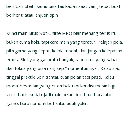
berubah-ubah, kamu bisa tau kapan saat yang tepat buat
berhenti atau lanjutin spin.
Kunci main Situs Slot Online MPO biar menang terus itu
bukan cuma hoki, tapi cara main yang teratur. Pelajari pola,
pilih game yang tepat, kelola modal, dan jangan kelepasan
emosi. Slot yang gacor itu banyak, tapi cuma yang sabar
dan fokus yang bisa nangkep “momentumnya”. Kalau siap,
tinggal praktik. Spin santai, cuan pelan tapi pasti.
Kalau
modal besar langsung ditembak tapi kondisi mesin lagi
zonk, habis sudah. Jadi main pelan dulu buat baca alur
game, baru nambah bet kalau udah yakin.