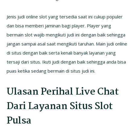
Jenis judi online slot yang tersedia saat ini cukup populer
dan bisa memberi jaminan bagi player.
Player yang
bermain slot wajib mengikuti judi ini dengan baik sehingga
jangan sampai asal saat mengikuti taruhan. Main judi online
di situs dengan baik serta kenali banyak layanan yang
tersaji dari situs. Ikuti judi dengan baik sehingga anda bisa
puas ketika sedang bermain di situs judi ini.
Ulasan Perihal Live Chat
Dari Layanan Situs Slot
Pulsa