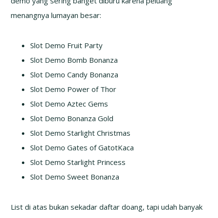
demo yang sering banget diburu karena peluang
menangnya lumayan besar:
Slot Demo Fruit Party
Slot Demo Bomb Bonanza
Slot Demo Candy Bonanza
Slot Demo Power of Thor
Slot Demo Aztec Gems
Slot Demo Bonanza Gold
Slot Demo Starlight Christmas
Slot Demo Gates of GatotKaca
Slot Demo Starlight Princess
Slot Demo Sweet Bonanza
List di atas bukan sekadar daftar doang, tapi udah banyak