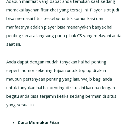
Adapun manfaat yang dapat anda temukan saat sedang
memakai layanan fitur chat yang tersaji ini. Player slot judi
bisa memakai fitur tersebut untuk komunikasi dan
manfaatnya adalah player bisa menanyakan banyak hal
penting secara langsung pada pihak CS yang melayani anda
saat ini.
Anda dapat dengan mudah tanyakan hal hal penting
seperti nomor rekening tujuan untuk top up di akun
maupun pertanyaan penting yang lain. Wajib bagi anda
untuk tanyakan hal hal penting di situs ini karena dengan
begitu anda bisa terjamin ketika sedang bermain di situs
yang sesuai ini.
Cara Memakai Fitur