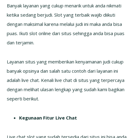
Banyak layanan yang cukup menarik untuk anda nikmati
ketika sedang berjudi. Slot yang terbaik wajib diikuti
dengan maksimal karena melalui judi ini maka anda bisa
puas. Ikuti slot online dari situs sehingga anda bisa puas
dan terjamin.
Layanan situs yang memberikan kenyamanan judi cukup
banyak opsinya dan salah satu contoh dari layanan ini
adalah live chat. Kenali live chat di situs yang terpercaya
dengan melihat ulasan lengkap yang sudah kami bagikan
seperti berikut.
Kegunaan Fitur Live Chat
Live chat slot yang sudah tersedia dari situs ini bisa anda