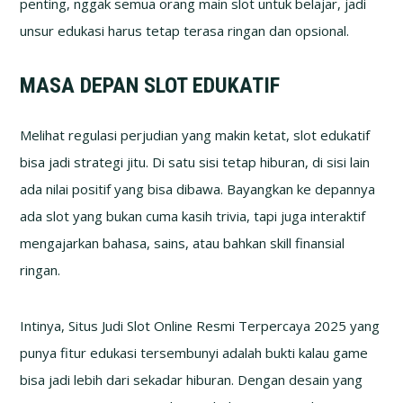
penting, nggak semua orang main slot untuk belajar, jadi
unsur edukasi harus tetap terasa ringan dan opsional.
MASA DEPAN SLOT EDUKATIF
Melihat regulasi perjudian yang makin ketat, slot edukatif
bisa jadi strategi jitu. Di satu sisi tetap hiburan, di sisi lain
ada nilai positif yang bisa dibawa. Bayangkan ke depannya
ada slot yang bukan cuma kasih trivia, tapi juga interaktif
mengajarkan bahasa, sains, atau bahkan skill finansial
ringan.
Intinya, Situs Judi Slot Online Resmi Terpercaya 2025 yang
punya fitur edukasi tersembunyi adalah bukti kalau game
bisa jadi lebih dari sekadar hiburan. Dengan desain yang