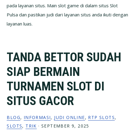
pada layanan situs. Main slot game di dalam situs Slot
Pulsa dan pastikan judi dari layanan situs anda ikuti dengan
layanan luas.
TANDA BETTOR SUDAH
SIAP BERMAIN
TURNAMEN SLOT DI
SITUS GACOR
BLOG
,
INFORMASI
,
JUDI ONLINE
,
RTP SLOTS
,
SLOTS
,
TRIK
·
SEPTEMBER 9, 2025