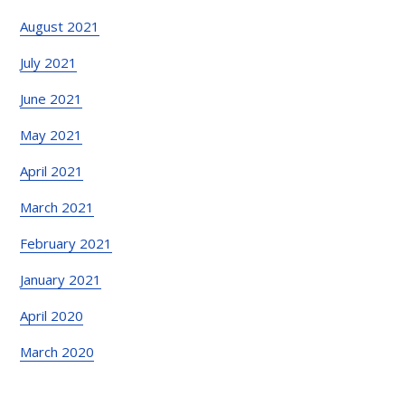
August 2021
July 2021
June 2021
May 2021
April 2021
March 2021
February 2021
January 2021
April 2020
March 2020