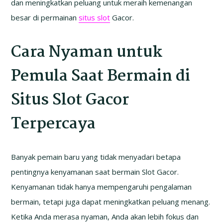
dan meningkatkan peluang untuk meraih kemenangan
besar di permainan
situs slot
Gacor.
Cara Nyaman untuk
Pemula Saat Bermain di
Situs Slot Gacor
Terpercaya
Banyak pemain baru yang tidak menyadari betapa
pentingnya kenyamanan saat bermain Slot Gacor.
Kenyamanan tidak hanya mempengaruhi pengalaman
bermain, tetapi juga dapat meningkatkan peluang menang.
Ketika Anda merasa nyaman, Anda akan lebih fokus dan