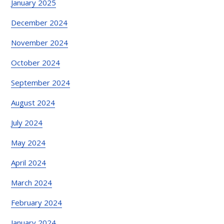
January 2025
December 2024
November 2024
October 2024
September 2024
August 2024
July 2024
May 2024
April 2024
March 2024
February 2024
January 2024