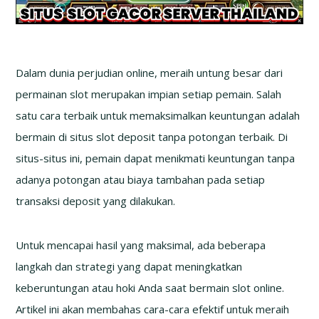
Dalam dunia perjudian online, meraih untung besar dari
permainan slot merupakan impian setiap pemain. Salah
satu cara terbaik untuk memaksimalkan keuntungan adalah
bermain di situs slot deposit tanpa potongan terbaik. Di
situs-situs ini, pemain dapat menikmati keuntungan tanpa
adanya potongan atau biaya tambahan pada setiap
transaksi deposit yang dilakukan.
Untuk mencapai hasil yang maksimal, ada beberapa
langkah dan strategi yang dapat meningkatkan
keberuntungan atau hoki Anda saat bermain slot online.
Artikel ini akan membahas cara-cara efektif untuk meraih