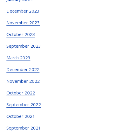
December 2023
November 2023
October 2023
September 2023
March 2023
December 2022
November 2022
October 2022
September 2022
October 2021
September 2021