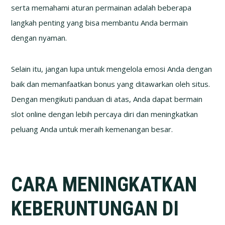
serta memahami aturan permainan adalah beberapa
langkah penting yang bisa membantu Anda bermain
dengan nyaman.
Selain itu, jangan lupa untuk mengelola emosi Anda dengan
baik dan memanfaatkan bonus yang ditawarkan oleh situs.
Dengan mengikuti panduan di atas, Anda dapat bermain
slot online dengan lebih percaya diri dan meningkatkan
peluang Anda untuk meraih kemenangan besar.
CARA MENINGKATKAN
KEBERUNTUNGAN DI