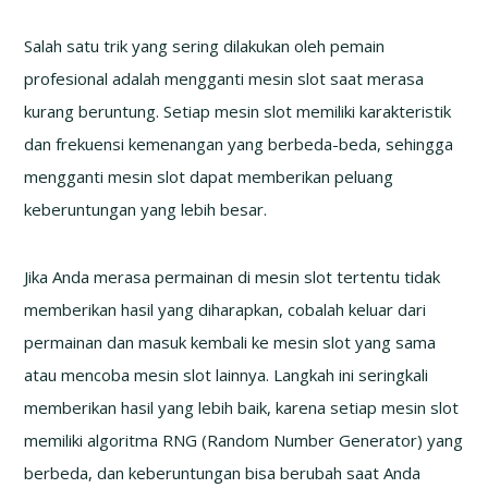
Salah satu trik yang sering dilakukan oleh pemain
profesional adalah mengganti mesin slot saat merasa
kurang beruntung. Setiap mesin slot memiliki karakteristik
dan frekuensi kemenangan yang berbeda-beda, sehingga
mengganti mesin slot dapat memberikan peluang
keberuntungan yang lebih besar.
Jika Anda merasa permainan di mesin slot tertentu tidak
memberikan hasil yang diharapkan, cobalah keluar dari
permainan dan masuk kembali ke mesin slot yang sama
atau mencoba mesin slot lainnya. Langkah ini seringkali
memberikan hasil yang lebih baik, karena setiap mesin slot
memiliki algoritma RNG (Random Number Generator) yang
berbeda, dan keberuntungan bisa berubah saat Anda