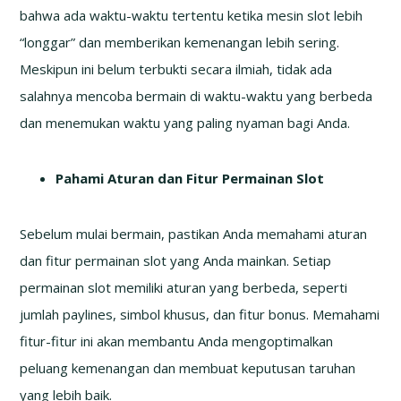
bahwa ada waktu-waktu tertentu ketika mesin slot lebih
“longgar” dan memberikan kemenangan lebih sering.
Meskipun ini belum terbukti secara ilmiah, tidak ada
salahnya mencoba bermain di waktu-waktu yang berbeda
dan menemukan waktu yang paling nyaman bagi Anda.
Pahami Aturan dan Fitur Permainan Slot
Sebelum mulai bermain, pastikan Anda memahami aturan
dan fitur permainan slot yang Anda mainkan. Setiap
permainan slot memiliki aturan yang berbeda, seperti
jumlah paylines, simbol khusus, dan fitur bonus. Memahami
fitur-fitur ini akan membantu Anda mengoptimalkan
peluang kemenangan dan membuat keputusan taruhan
yang lebih baik.