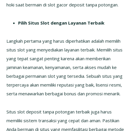
hoki saat bermain di slot gacor deposit tanpa potongan.
Pilih Situs Slot dengan Layanan Terbaik
Langkah pertama yang harus diperhatikan adalah memilih
situs slot yang menyediakan layanan terbaik. Memilih situs
yang tepat sangat penting karena akan memberikan
jaminan keamanan, kenyamanan, serta akses mudah ke
berbagai permainan slot yang tersedia. Sebuah situs yang
terpercaya akan memiliki reputasi yang baik, lisensi resmi,
serta menawarkan berbagai bonus dan promosi menarik.
Situs slot deposit tanpa potongan terbaik juga harus
memiliki sistem transaksi yang cepat dan aman. Pastikan
Anda bermain di situs yang memfasilitasi berbagai metode