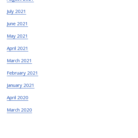
July 2021
June 2021
May 2021
April 2021
March 2021
February 2021
January 2021
April 2020
March 2020