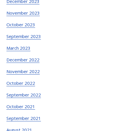
December 2023
November 2023
October 2023
September 2023
March 2023
December 2022
November 2022
October 2022
September 2022
October 2021
September 2021
August 2021