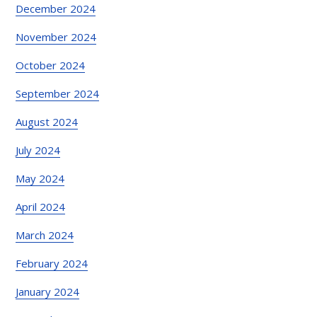
December 2024
November 2024
October 2024
September 2024
August 2024
July 2024
May 2024
April 2024
March 2024
February 2024
January 2024