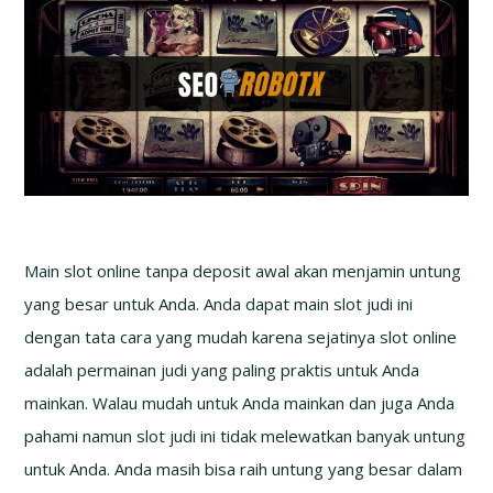
Main slot online tanpa deposit awal akan menjamin untung
yang besar untuk Anda. Anda dapat main slot judi ini
dengan tata cara yang mudah karena sejatinya slot online
adalah permainan judi yang paling praktis untuk Anda
mainkan. Walau mudah untuk Anda mainkan dan juga Anda
pahami namun slot judi ini tidak melewatkan banyak untung
untuk Anda. Anda masih bisa raih untung yang besar dalam