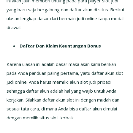
ini akan jauh memberi untung pada para player slot judi
yang baru saja bergabung dan daftar akun di situs. Berikut
ulasan lengkap dasar dari bermain judi online tanpa modal
di awal.
Daftar Dan Klaim Keuntungan Bonus
Karena ulasan ini adalah dasar maka akan kami berikan
pada Anda panduan paling pertama, yaitu daftar akun slot
judi online. Anda harus memiliki akun slot judi pribadi
sehingga daftar akun adalah hal yang wajib untuk Anda
kerjakan. Silahkan daftar akun slot ini dengan mudah dan
sesuai tata cara, di mana Anda bisa daftar akun dimulai
dengan memilih situs slot terbaik.