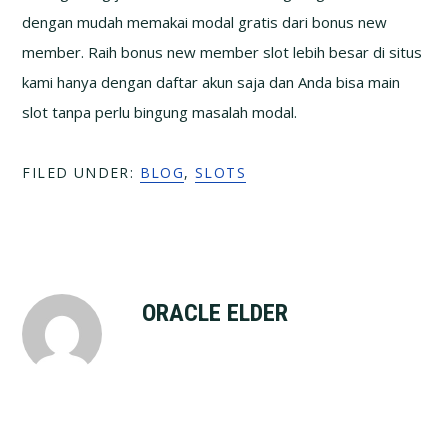
dengan mudah memakai modal gratis dari bonus new
member. Raih bonus new member slot lebih besar di situs
kami hanya dengan daftar akun saja dan Anda bisa main
slot tanpa perlu bingung masalah modal.
FILED UNDER:
BLOG
,
SLOTS
ORACLE ELDER