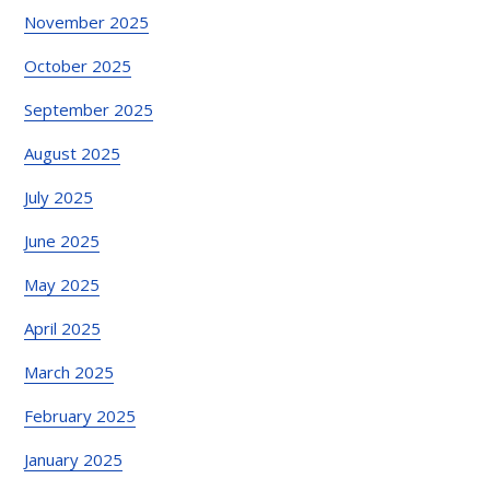
November 2025
October 2025
September 2025
August 2025
July 2025
June 2025
May 2025
April 2025
March 2025
February 2025
January 2025