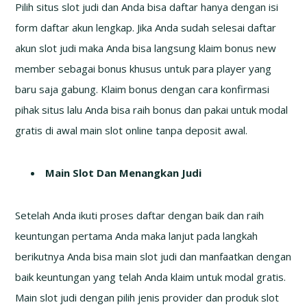
Pilih situs slot judi dan Anda bisa daftar hanya dengan isi
form daftar akun lengkap. Jika Anda sudah selesai daftar
akun slot judi maka Anda bisa langsung klaim bonus new
member sebagai bonus khusus untuk para player yang
baru saja gabung. Klaim bonus dengan cara konfirmasi
pihak situs lalu Anda bisa raih bonus dan pakai untuk modal
gratis di awal main slot online tanpa deposit awal.
Main Slot Dan Menangkan Judi
Setelah Anda ikuti proses daftar dengan baik dan raih
keuntungan pertama Anda maka lanjut pada langkah
berikutnya Anda bisa main slot judi dan manfaatkan dengan
baik keuntungan yang telah Anda klaim untuk modal gratis.
Main slot judi dengan pilih jenis provider dan produk slot