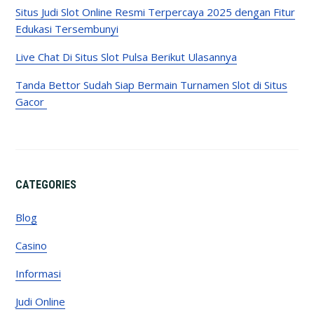
Situs Judi Slot Online Resmi Terpercaya 2025 dengan Fitur
Edukasi Tersembunyi
Live Chat Di Situs Slot Pulsa Berikut Ulasannya
Tanda Bettor Sudah Siap Bermain Turnamen Slot di Situs
Gacor
CATEGORIES
Blog
Casino
Informasi
Judi Online