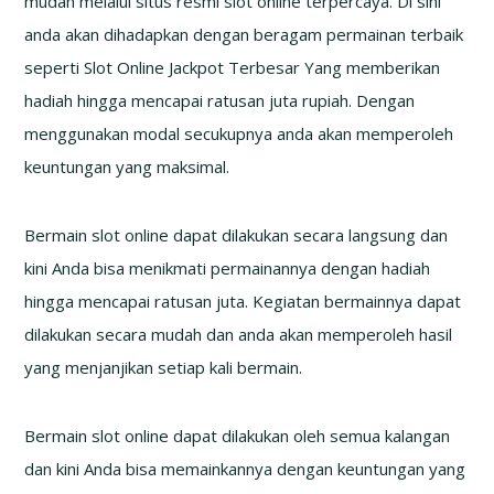
mudah melalui situs resmi slot online terpercaya. Di sini
anda akan dihadapkan dengan beragam permainan terbaik
seperti Slot Online Jackpot Terbesar Yang memberikan
hadiah hingga mencapai ratusan juta rupiah. Dengan
menggunakan modal secukupnya anda akan memperoleh
keuntungan yang maksimal.
Bermain slot online dapat dilakukan secara langsung dan
kini Anda bisa menikmati permainannya dengan hadiah
hingga mencapai ratusan juta. Kegiatan bermainnya dapat
dilakukan secara mudah dan anda akan memperoleh hasil
yang menjanjikan setiap kali bermain.
Bermain slot online dapat dilakukan oleh semua kalangan
dan kini Anda bisa memainkannya dengan keuntungan yang