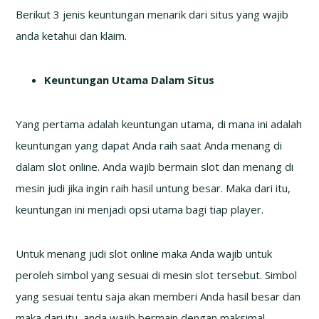
Berikut 3 jenis keuntungan menarik dari situs yang wajib
anda ketahui dan klaim.
Keuntungan Utama Dalam Situs
Yang pertama adalah keuntungan utama, di mana ini adalah
keuntungan yang dapat Anda raih saat Anda menang di
dalam slot online. Anda wajib bermain slot dan menang di
mesin judi jika ingin raih hasil untung besar. Maka dari itu,
keuntungan ini menjadi opsi utama bagi tiap player.
Untuk menang judi slot online maka Anda wajib untuk
peroleh simbol yang sesuai di mesin slot tersebut. Simbol
yang sesuai tentu saja akan memberi Anda hasil besar dan
maka dari itu, anda wajib bermain dengan maksimal