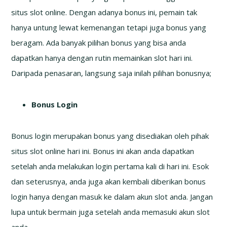
situs slot online. Dengan adanya bonus ini, pemain tak
hanya untung lewat kemenangan tetapi juga bonus yang
beragam. Ada banyak pilihan bonus yang bisa anda
dapatkan hanya dengan rutin memainkan slot hari ini.
Daripada penasaran, langsung saja inilah pilihan bonusnya;
Bonus Login
Bonus login merupakan bonus yang disediakan oleh pihak
situs slot online hari ini. Bonus ini akan anda dapatkan
setelah anda melakukan login pertama kali di hari ini. Esok
dan seterusnya, anda juga akan kembali diberikan bonus
login hanya dengan masuk ke dalam akun slot anda. Jangan
lupa untuk bermain juga setelah anda memasuki akun slot
anda.