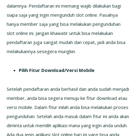
dalamnya. Pendaftaran ini memang wajib dilakukan bagi
siapa saja yang ingin mengunduh slot online. Pasalnya
hanya member saja yang bisa melakukan pengunduhan
slot online ini. Jangan khawatir untuk bisa melakukan
pendaftaran juga sangat mudah dan cepat, jadi anda bisa
melakukannya sesegera mungkin.
Pilih Fitur Download/Versi Mobile
Setelah pendaftaran anda berhasil dan anda sudah menjadi
member, anda bisa segera menuju ke fitur download atau
versi mobile. Dalam fitur inilah anda bisa melakukan proses
pengunduhan. Setelah anda masuk dalam fitur ini anda akan
diminta untuk memilih aplikasi mana yang ingin anda unduh.
Ada dua jenis aplikasi slot online hari ini yang bisa anda