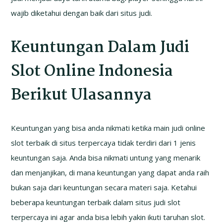
wajib diketahui dengan baik dari situs judi.
Keuntungan Dalam Judi
Slot Online Indonesia
Berikut Ulasannya
Keuntungan yang bisa anda nikmati ketika main judi online
slot terbaik di situs terpercaya tidak terdiri dari 1 jenis
keuntungan saja. Anda bisa nikmati untung yang menarik
dan menjanjikan, di mana keuntungan yang dapat anda raih
bukan saja dari keuntungan secara materi saja. Ketahui
beberapa keuntungan terbaik dalam situs judi slot
terpercaya ini agar anda bisa lebih yakin ikuti taruhan slot.