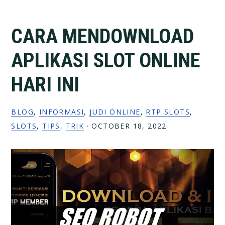
CARA MENDOWNLOAD
APLIKASI SLOT ONLINE
HARI INI
BLOG
,
INFORMASI
,
JUDI ONLINE
,
RTP SLOTS
,
SLOTS
,
TIPS
,
TRIK
·
OCTOBER 18, 2022