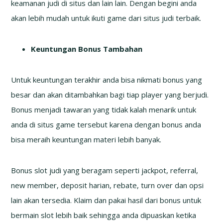
keamanan judi di situs dan lain lain. Dengan begini anda
akan lebih mudah untuk ikuti game dari situs judi terbaik.
Keuntungan Bonus Tambahan
Untuk keuntungan terakhir anda bisa nikmati bonus yang
besar dan akan ditambahkan bagi tiap player yang berjudi.
Bonus menjadi tawaran yang tidak kalah menarik untuk
anda di situs game tersebut karena dengan bonus anda
bisa meraih keuntungan materi lebih banyak.
Bonus slot judi yang beragam seperti jackpot, referral,
new member, deposit harian, rebate, turn over dan opsi
lain akan tersedia. Klaim dan pakai hasil dari bonus untuk
bermain slot lebih baik sehingga anda dipuaskan ketika